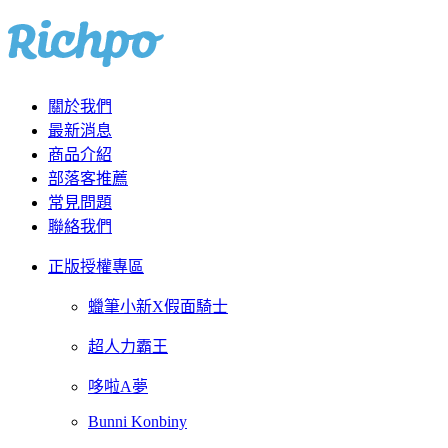
關於我們
最新消息
商品介紹
部落客推薦
常見問題
聯絡我們
正版授權專區
蠟筆小新X假面騎士
超人力霸王
哆啦A夢
Bunni Konbiny