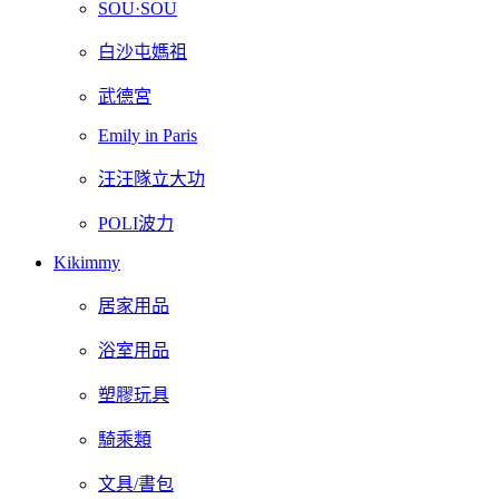
SOU·SOU
白沙屯媽祖
武德宮
Emily in Paris
汪汪隊立大功
POLI波力
Kikimmy
居家用品
浴室用品
塑膠玩具
騎乘類
文具/書包