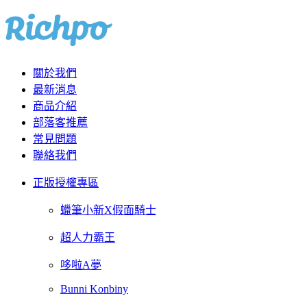
關於我們
最新消息
商品介紹
部落客推薦
常見問題
聯絡我們
正版授權專區
蠟筆小新X假面騎士
超人力霸王
哆啦A夢
Bunni Konbiny