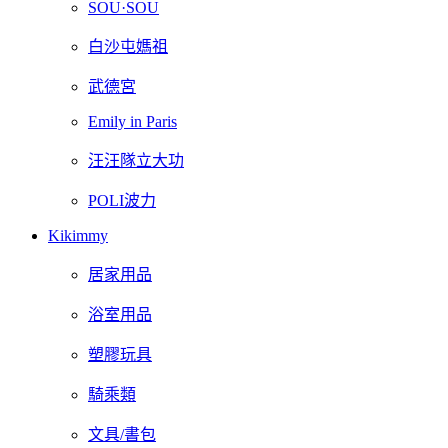
SOU·SOU
白沙屯媽祖
武德宮
Emily in Paris
汪汪隊立大功
POLI波力
Kikimmy
居家用品
浴室用品
塑膠玩具
騎乘類
文具/書包