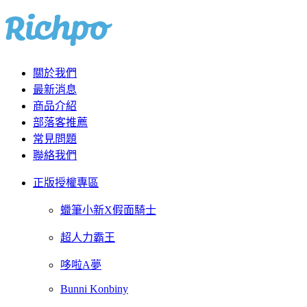
關於我們
最新消息
商品介紹
部落客推薦
常見問題
聯絡我們
正版授權專區
蠟筆小新X假面騎士
超人力霸王
哆啦A夢
Bunni Konbiny