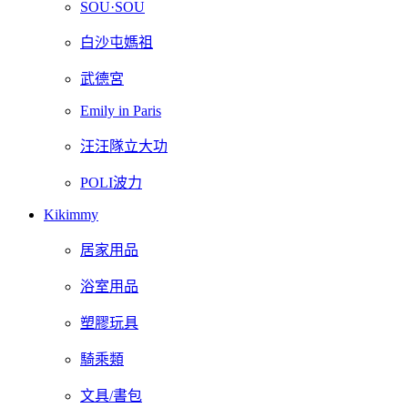
SOU·SOU
白沙屯媽祖
武德宮
Emily in Paris
汪汪隊立大功
POLI波力
Kikimmy
居家用品
浴室用品
塑膠玩具
騎乘類
文具/書包