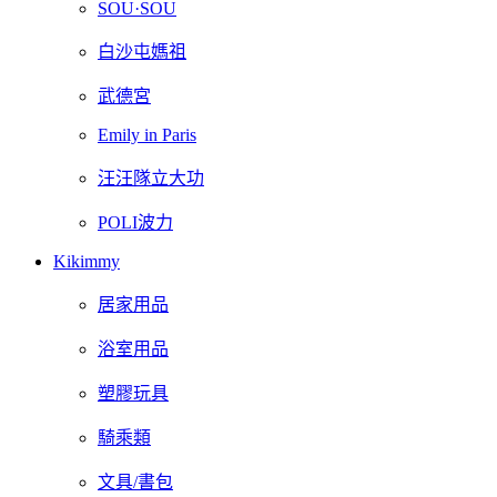
SOU·SOU
白沙屯媽祖
武德宮
Emily in Paris
汪汪隊立大功
POLI波力
Kikimmy
居家用品
浴室用品
塑膠玩具
騎乘類
文具/書包