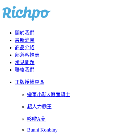
關於我們
最新消息
商品介紹
部落客推薦
常見問題
聯絡我們
正版授權專區
蠟筆小新X假面騎士
超人力霸王
哆啦A夢
Bunni Konbiny