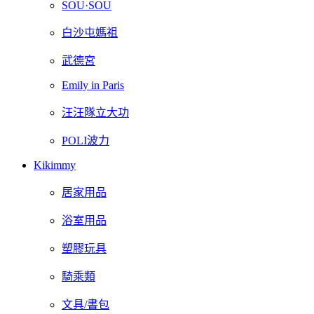
SOU·SOU
白沙屯媽祖
武德宮
Emily in Paris
汪汪隊立大功
POLI波力
Kikimmy
居家用品
浴室用品
塑膠玩具
騎乘類
文具/書包