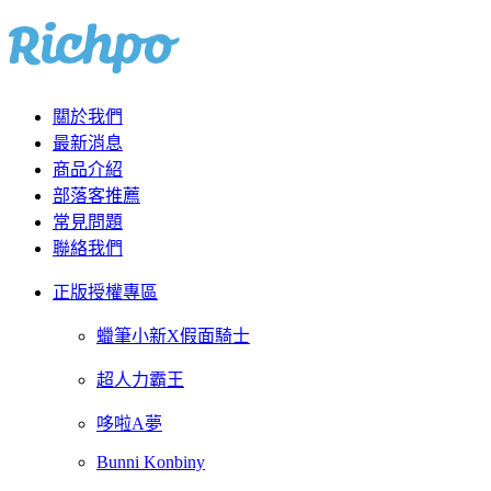
關於我們
最新消息
商品介紹
部落客推薦
常見問題
聯絡我們
正版授權專區
蠟筆小新X假面騎士
超人力霸王
哆啦A夢
Bunni Konbiny