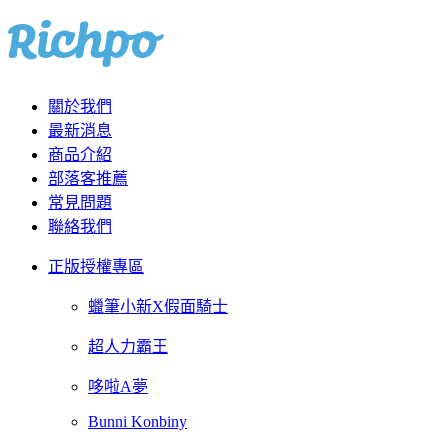
關於我們
最新消息
商品介紹
部落客推薦
常見問題
聯絡我們
正版授權專區
蠟筆小新X假面騎士
超人力霸王
哆啦A夢
Bunni Konbiny