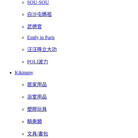
SOU·SOU
白沙屯媽祖
武德宮
Emily in Paris
汪汪隊立大功
POLI波力
Kikimmy
居家用品
浴室用品
塑膠玩具
騎乘類
文具/書包