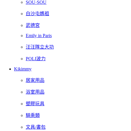
SOU·SOU
白沙屯媽祖
武德宮
Emily in Paris
汪汪隊立大功
POLI波力
Kikimmy
居家用品
浴室用品
塑膠玩具
騎乘類
文具/書包