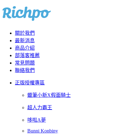
關於我們
最新消息
商品介紹
部落客推薦
常見問題
聯絡我們
正版授權專區
蠟筆小新X假面騎士
超人力霸王
哆啦A夢
Bunni Konbiny