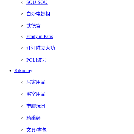
SOU·SOU
白沙屯媽祖
武德宮
Emily in Paris
汪汪隊立大功
POLI波力
Kikimmy
居家用品
浴室用品
塑膠玩具
騎乘類
文具/書包