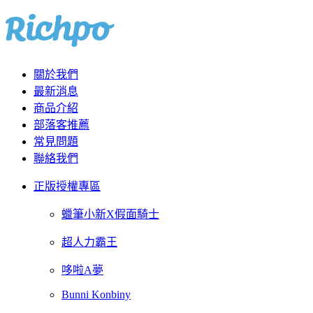
關於我們
最新消息
商品介紹
部落客推薦
常見問題
聯絡我們
正版授權專區
蠟筆小新X假面騎士
超人力霸王
哆啦A夢
Bunni Konbiny