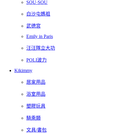
SOU·SOU
白沙屯媽祖
武德宮
Emily in Paris
汪汪隊立大功
POLI波力
Kikimmy
居家用品
浴室用品
塑膠玩具
騎乘類
文具/書包