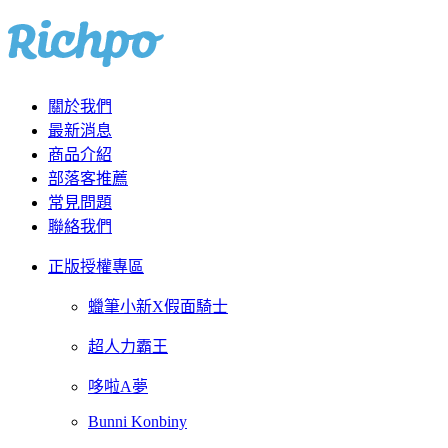
關於我們
最新消息
商品介紹
部落客推薦
常見問題
聯絡我們
正版授權專區
蠟筆小新X假面騎士
超人力霸王
哆啦A夢
Bunni Konbiny