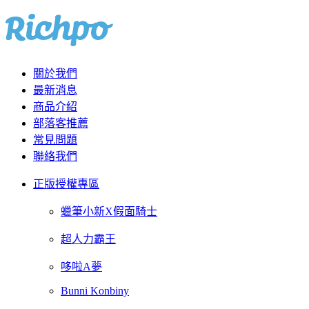
關於我們
最新消息
商品介紹
部落客推薦
常見問題
聯絡我們
正版授權專區
蠟筆小新X假面騎士
超人力霸王
哆啦A夢
Bunni Konbiny