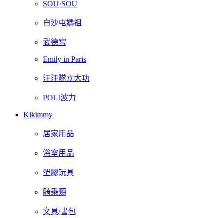
SOU·SOU
白沙屯媽祖
武德宮
Emily in Paris
汪汪隊立大功
POLI波力
Kikimmy
居家用品
浴室用品
塑膠玩具
騎乘類
文具/書包