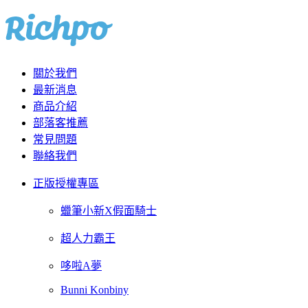
關於我們
最新消息
商品介紹
部落客推薦
常見問題
聯絡我們
正版授權專區
蠟筆小新X假面騎士
超人力霸王
哆啦A夢
Bunni Konbiny