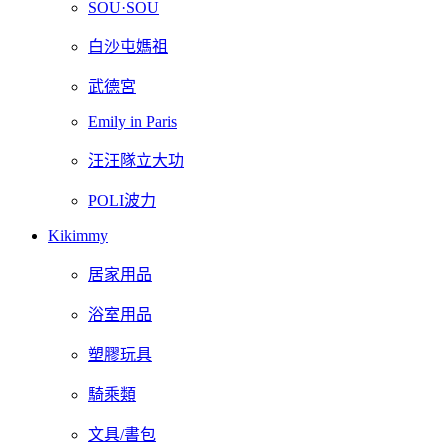
SOU·SOU
白沙屯媽祖
武德宮
Emily in Paris
汪汪隊立大功
POLI波力
Kikimmy
居家用品
浴室用品
塑膠玩具
騎乘類
文具/書包