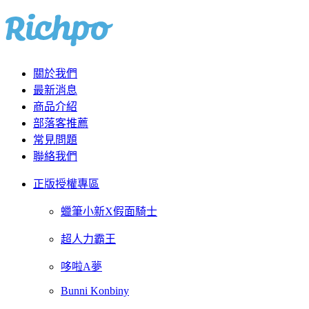
關於我們
最新消息
商品介紹
部落客推薦
常見問題
聯絡我們
正版授權專區
蠟筆小新X假面騎士
超人力霸王
哆啦A夢
Bunni Konbiny