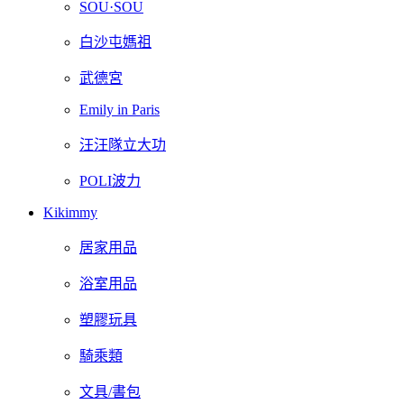
SOU·SOU
白沙屯媽祖
武德宮
Emily in Paris
汪汪隊立大功
POLI波力
Kikimmy
居家用品
浴室用品
塑膠玩具
騎乘類
文具/書包