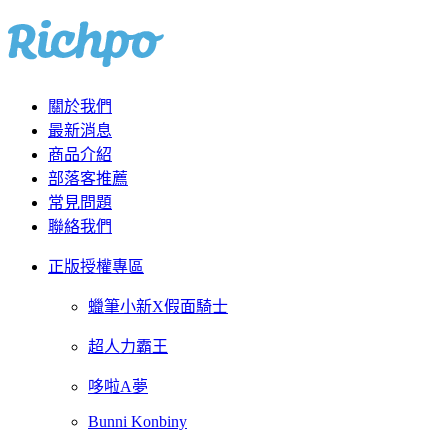
關於我們
最新消息
商品介紹
部落客推薦
常見問題
聯絡我們
正版授權專區
蠟筆小新X假面騎士
超人力霸王
哆啦A夢
Bunni Konbiny