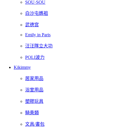
SOU·SOU
白沙屯媽祖
武德宮
Emily in Paris
汪汪隊立大功
POLI波力
Kikimmy
居家用品
浴室用品
塑膠玩具
騎乘類
文具/書包