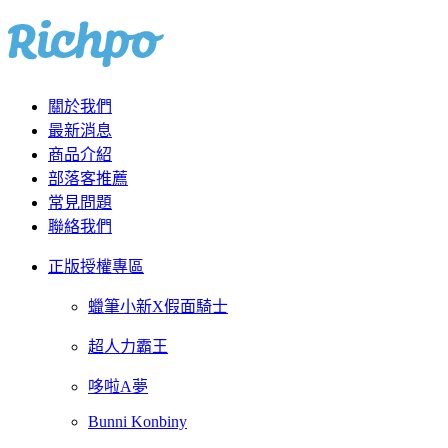
關於我們
最新消息
商品介紹
部落客推薦
常見問題
聯絡我們
正版授權專區
蠟筆小新X假面騎士
超人力霸王
哆啦A夢
Bunni Konbiny