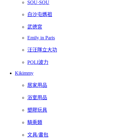
SOU·SOU
白沙屯媽祖
武德宮
Emily in Paris
汪汪隊立大功
POLI波力
Kikimmy
居家用品
浴室用品
塑膠玩具
騎乘類
文具/書包