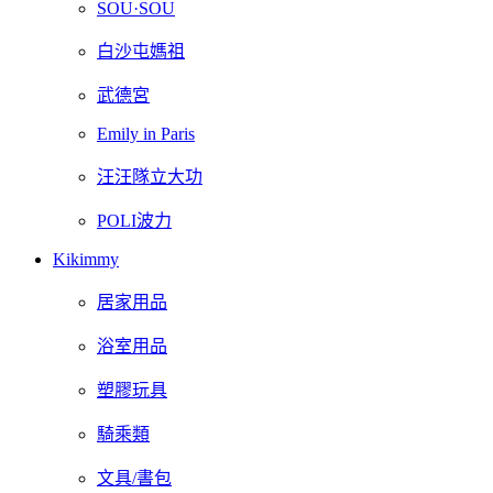
SOU·SOU
白沙屯媽祖
武德宮
Emily in Paris
汪汪隊立大功
POLI波力
Kikimmy
居家用品
浴室用品
塑膠玩具
騎乘類
文具/書包