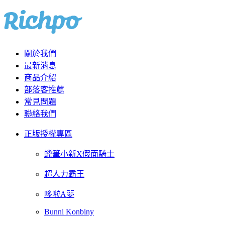
關於我們
最新消息
商品介紹
部落客推薦
常見問題
聯絡我們
正版授權專區
蠟筆小新X假面騎士
超人力霸王
哆啦A夢
Bunni Konbiny