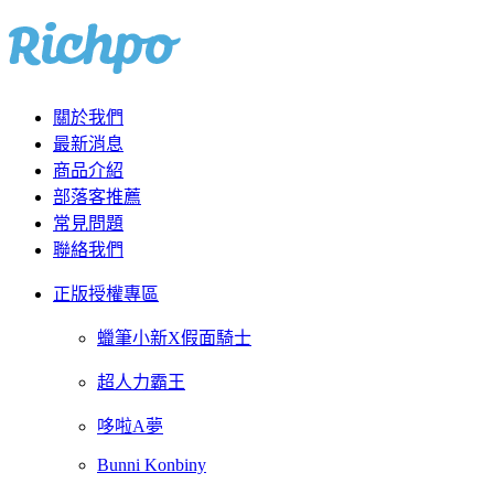
關於我們
最新消息
商品介紹
部落客推薦
常見問題
聯絡我們
正版授權專區
蠟筆小新X假面騎士
超人力霸王
哆啦A夢
Bunni Konbiny