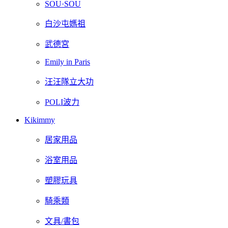
SOU·SOU
白沙屯媽祖
武德宮
Emily in Paris
汪汪隊立大功
POLI波力
Kikimmy
居家用品
浴室用品
塑膠玩具
騎乘類
文具/書包