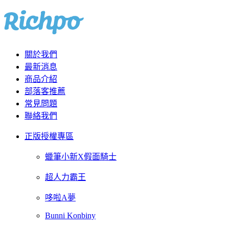
關於我們
最新消息
商品介紹
部落客推薦
常見問題
聯絡我們
正版授權專區
蠟筆小新X假面騎士
超人力霸王
哆啦A夢
Bunni Konbiny