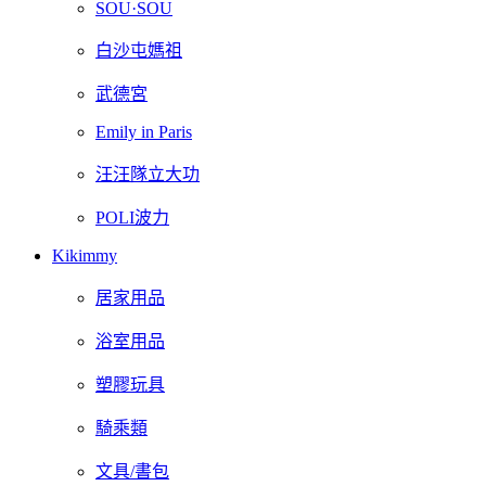
SOU·SOU
白沙屯媽祖
武德宮
Emily in Paris
汪汪隊立大功
POLI波力
Kikimmy
居家用品
浴室用品
塑膠玩具
騎乘類
文具/書包