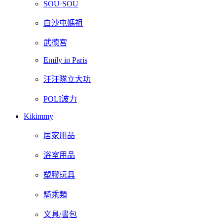
SOU·SOU
白沙屯媽祖
武德宮
Emily in Paris
汪汪隊立大功
POLI波力
Kikimmy
居家用品
浴室用品
塑膠玩具
騎乘類
文具/書包