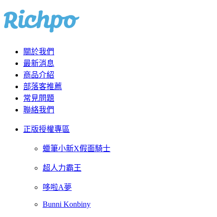
關於我們
最新消息
商品介紹
部落客推薦
常見問題
聯絡我們
正版授權專區
蠟筆小新X假面騎士
超人力霸王
哆啦A夢
Bunni Konbiny