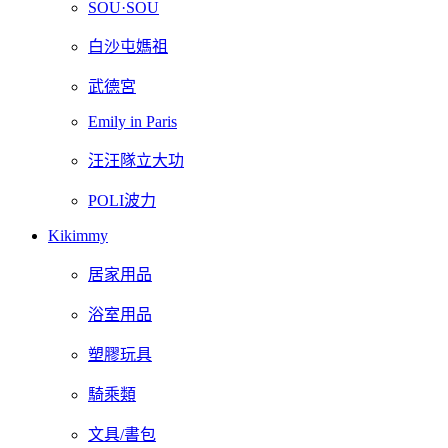
SOU·SOU
白沙屯媽祖
武德宮
Emily in Paris
汪汪隊立大功
POLI波力
Kikimmy
居家用品
浴室用品
塑膠玩具
騎乘類
文具/書包