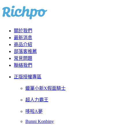
關於我們
最新消息
商品介紹
部落客推薦
常見問題
聯絡我們
正版授權專區
蠟筆小新X假面騎士
超人力霸王
哆啦A夢
Bunni Konbiny