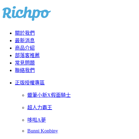
關於我們
最新消息
商品介紹
部落客推薦
常見問題
聯絡我們
正版授權專區
蠟筆小新X假面騎士
超人力霸王
哆啦A夢
Bunni Konbiny