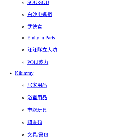
SOU·SOU
白沙屯媽祖
武德宮
Emily in Paris
汪汪隊立大功
POLI波力
Kikimmy
居家用品
浴室用品
塑膠玩具
騎乘類
文具/書包