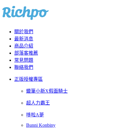
關於我們
最新消息
商品介紹
部落客推薦
常見問題
聯絡我們
正版授權專區
蠟筆小新X假面騎士
超人力霸王
哆啦A夢
Bunni Konbiny