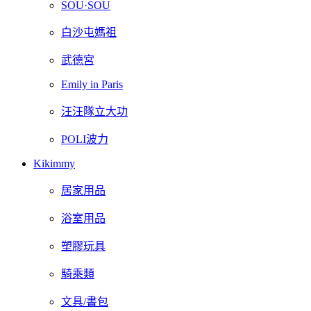
SOU·SOU
白沙屯媽祖
武德宮
Emily in Paris
汪汪隊立大功
POLI波力
Kikimmy
居家用品
浴室用品
塑膠玩具
騎乘類
文具/書包