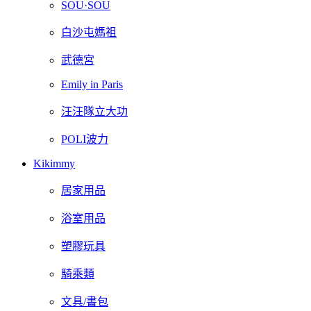
SOU·SOU
白沙屯媽祖
武德宮
Emily in Paris
汪汪隊立大功
POLI波力
Kikimmy
居家用品
浴室用品
塑膠玩具
騎乘類
文具/書包