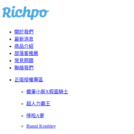
關於我們
最新消息
商品介紹
部落客推薦
常見問題
聯絡我們
正版授權專區
蠟筆小新X假面騎士
超人力霸王
哆啦A夢
Bunni Konbiny