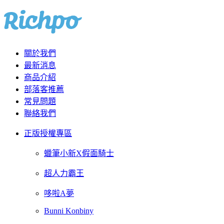
關於我們
最新消息
商品介紹
部落客推薦
常見問題
聯絡我們
正版授權專區
蠟筆小新X假面騎士
超人力霸王
哆啦A夢
Bunni Konbiny