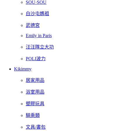
SOU·SOU
白沙屯媽祖
武德宮
Emily in Paris
汪汪隊立大功
POLI波力
Kikimmy
居家用品
浴室用品
塑膠玩具
騎乘類
文具/書包