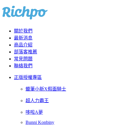
關於我們
最新消息
商品介紹
部落客推薦
常見問題
聯絡我們
正版授權專區
蠟筆小新X假面騎士
超人力霸王
哆啦A夢
Bunni Konbiny