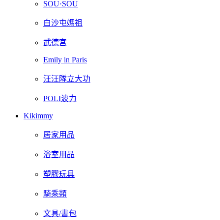
SOU·SOU
白沙屯媽祖
武德宮
Emily in Paris
汪汪隊立大功
POLI波力
Kikimmy
居家用品
浴室用品
塑膠玩具
騎乘類
文具/書包