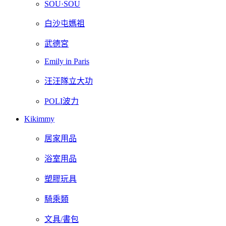
SOU·SOU
白沙屯媽祖
武德宮
Emily in Paris
汪汪隊立大功
POLI波力
Kikimmy
居家用品
浴室用品
塑膠玩具
騎乘類
文具/書包