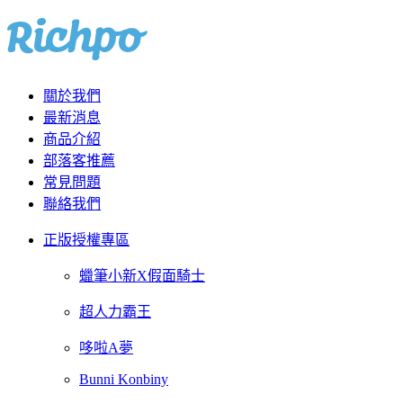
關於我們
最新消息
商品介紹
部落客推薦
常見問題
聯絡我們
正版授權專區
蠟筆小新X假面騎士
超人力霸王
哆啦A夢
Bunni Konbiny