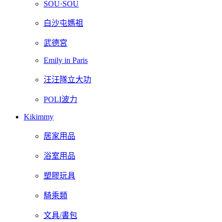
SOU·SOU
白沙屯媽祖
武德宮
Emily in Paris
汪汪隊立大功
POLI波力
Kikimmy
居家用品
浴室用品
塑膠玩具
騎乘類
文具/書包