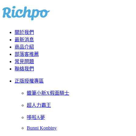
關於我們
最新消息
商品介紹
部落客推薦
常見問題
聯絡我們
正版授權專區
蠟筆小新X假面騎士
超人力霸王
哆啦A夢
Bunni Konbiny