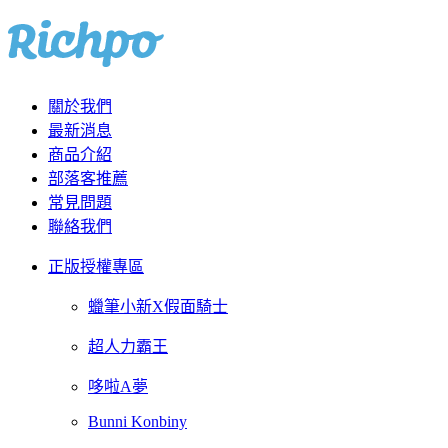
關於我們
最新消息
商品介紹
部落客推薦
常見問題
聯絡我們
正版授權專區
蠟筆小新X假面騎士
超人力霸王
哆啦A夢
Bunni Konbiny