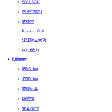
SOU·SOU
白沙屯媽祖
武德宮
Emily in Paris
汪汪隊立大功
POLI波力
Kikimmy
居家用品
浴室用品
塑膠玩具
騎乘類
文具/書包