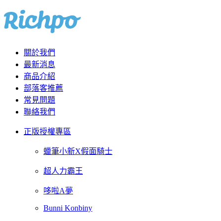
關於我們
最新消息
商品介紹
部落客推薦
常見問題
聯絡我們
正版授權專區
蠟筆小新X假面騎士
超人力霸王
哆啦A夢
Bunni Konbiny