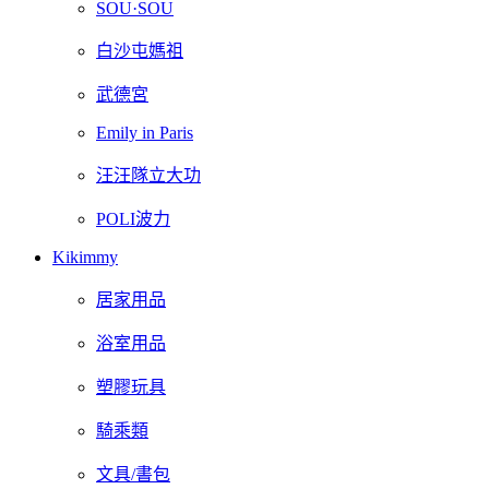
SOU·SOU
白沙屯媽祖
武德宮
Emily in Paris
汪汪隊立大功
POLI波力
Kikimmy
居家用品
浴室用品
塑膠玩具
騎乘類
文具/書包