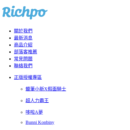
關於我們
最新消息
商品介紹
部落客推薦
常見問題
聯絡我們
正版授權專區
蠟筆小新X假面騎士
超人力霸王
哆啦A夢
Bunni Konbiny