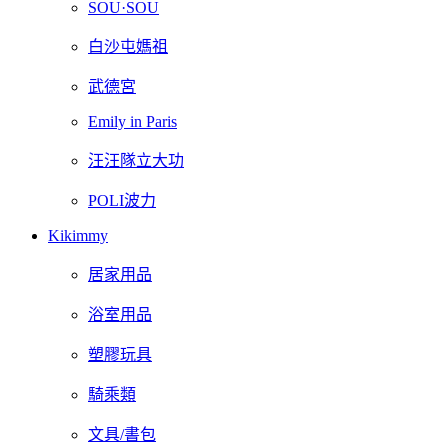
SOU·SOU
白沙屯媽祖
武德宮
Emily in Paris
汪汪隊立大功
POLI波力
Kikimmy
居家用品
浴室用品
塑膠玩具
騎乘類
文具/書包