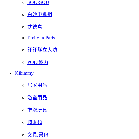
SOU·SOU
白沙屯媽祖
武德宮
Emily in Paris
汪汪隊立大功
POLI波力
Kikimmy
居家用品
浴室用品
塑膠玩具
騎乘類
文具/書包