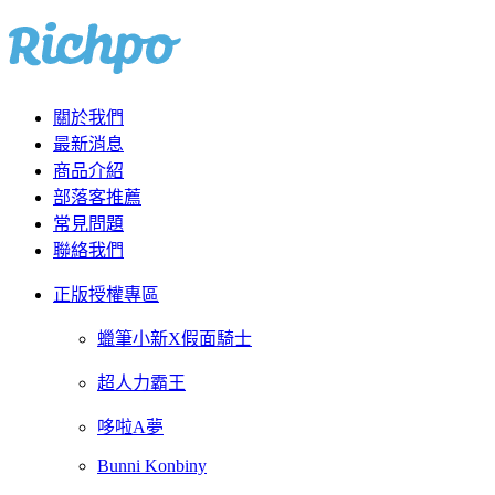
關於我們
最新消息
商品介紹
部落客推薦
常見問題
聯絡我們
正版授權專區
蠟筆小新X假面騎士
超人力霸王
哆啦A夢
Bunni Konbiny