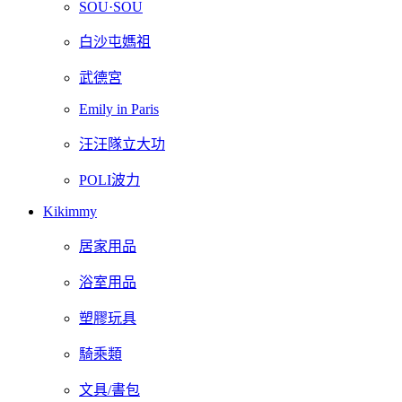
SOU·SOU
白沙屯媽祖
武德宮
Emily in Paris
汪汪隊立大功
POLI波力
Kikimmy
居家用品
浴室用品
塑膠玩具
騎乘類
文具/書包