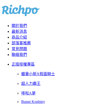
關於我們
最新消息
商品介紹
部落客推薦
常見問題
聯絡我們
正版授權專區
蠟筆小新X假面騎士
超人力霸王
哆啦A夢
Bunni Konbiny