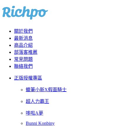
關於我們
最新消息
商品介紹
部落客推薦
常見問題
聯絡我們
正版授權專區
蠟筆小新X假面騎士
超人力霸王
哆啦A夢
Bunni Konbiny