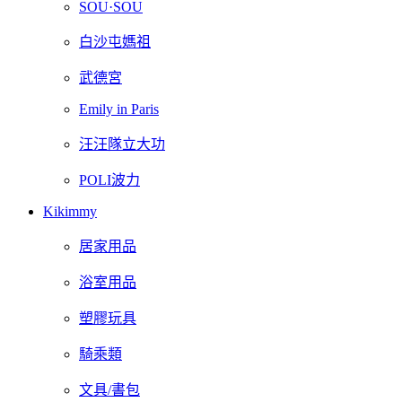
SOU·SOU
白沙屯媽祖
武德宮
Emily in Paris
汪汪隊立大功
POLI波力
Kikimmy
居家用品
浴室用品
塑膠玩具
騎乘類
文具/書包