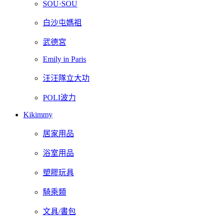
SOU·SOU
白沙屯媽祖
武德宮
Emily in Paris
汪汪隊立大功
POLI波力
Kikimmy
居家用品
浴室用品
塑膠玩具
騎乘類
文具/書包