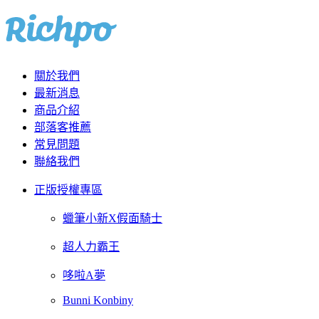
關於我們
最新消息
商品介紹
部落客推薦
常見問題
聯絡我們
正版授權專區
蠟筆小新X假面騎士
超人力霸王
哆啦A夢
Bunni Konbiny