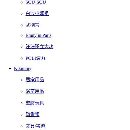
SOU·SOU
白沙屯媽祖
武德宮
Emily in Paris
汪汪隊立大功
POLI波力
Kikimmy
居家用品
浴室用品
塑膠玩具
騎乘類
文具/書包