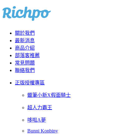
關於我們
最新消息
商品介紹
部落客推薦
常見問題
聯絡我們
正版授權專區
蠟筆小新X假面騎士
超人力霸王
哆啦A夢
Bunni Konbiny