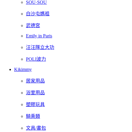
SOU·SOU
白沙屯媽祖
武德宮
Emily in Paris
汪汪隊立大功
POLI波力
Kikimmy
居家用品
浴室用品
塑膠玩具
騎乘類
文具/書包