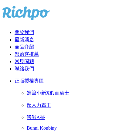
關於我們
最新消息
商品介紹
部落客推薦
常見問題
聯絡我們
正版授權專區
蠟筆小新X假面騎士
超人力霸王
哆啦A夢
Bunni Konbiny