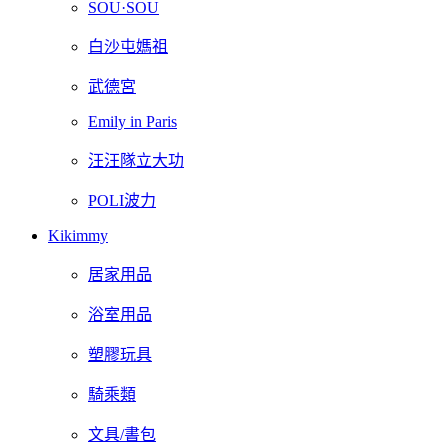
SOU·SOU
白沙屯媽祖
武德宮
Emily in Paris
汪汪隊立大功
POLI波力
Kikimmy
居家用品
浴室用品
塑膠玩具
騎乘類
文具/書包