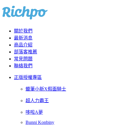
關於我們
最新消息
商品介紹
部落客推薦
常見問題
聯絡我們
正版授權專區
蠟筆小新X假面騎士
超人力霸王
哆啦A夢
Bunni Konbiny