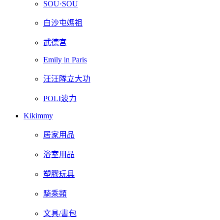
SOU·SOU
白沙屯媽祖
武德宮
Emily in Paris
汪汪隊立大功
POLI波力
Kikimmy
居家用品
浴室用品
塑膠玩具
騎乘類
文具/書包