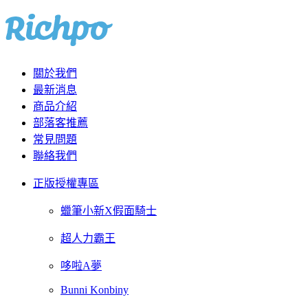
關於我們
最新消息
商品介紹
部落客推薦
常見問題
聯絡我們
正版授權專區
蠟筆小新X假面騎士
超人力霸王
哆啦A夢
Bunni Konbiny