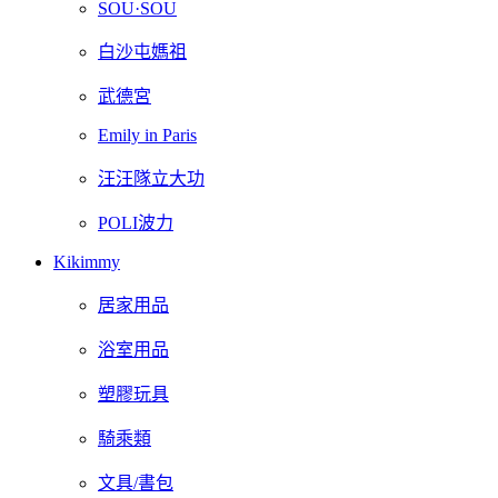
SOU·SOU
白沙屯媽祖
武德宮
Emily in Paris
汪汪隊立大功
POLI波力
Kikimmy
居家用品
浴室用品
塑膠玩具
騎乘類
文具/書包