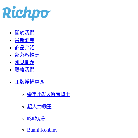
關於我們
最新消息
商品介紹
部落客推薦
常見問題
聯絡我們
正版授權專區
蠟筆小新X假面騎士
超人力霸王
哆啦A夢
Bunni Konbiny