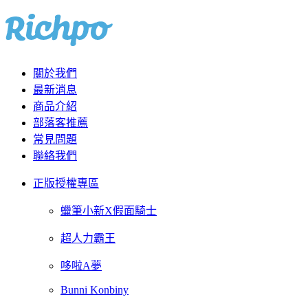
關於我們
最新消息
商品介紹
部落客推薦
常見問題
聯絡我們
正版授權專區
蠟筆小新X假面騎士
超人力霸王
哆啦A夢
Bunni Konbiny