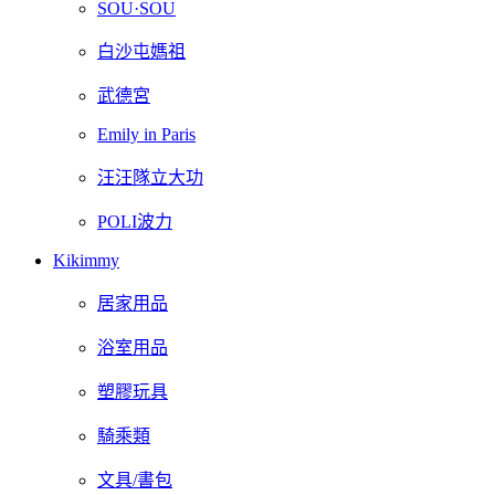
SOU·SOU
白沙屯媽祖
武德宮
Emily in Paris
汪汪隊立大功
POLI波力
Kikimmy
居家用品
浴室用品
塑膠玩具
騎乘類
文具/書包