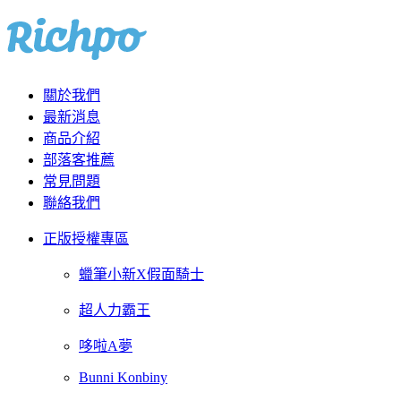
關於我們
最新消息
商品介紹
部落客推薦
常見問題
聯絡我們
正版授權專區
蠟筆小新X假面騎士
超人力霸王
哆啦A夢
Bunni Konbiny