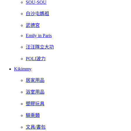
SOU·SOU
白沙屯媽祖
武德宮
Emily in Paris
汪汪隊立大功
POLI波力
Kikimmy
居家用品
浴室用品
塑膠玩具
騎乘類
文具/書包