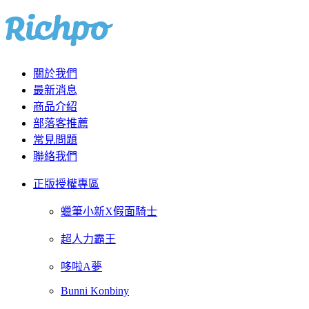
關於我們
最新消息
商品介紹
部落客推薦
常見問題
聯絡我們
正版授權專區
蠟筆小新X假面騎士
超人力霸王
哆啦A夢
Bunni Konbiny