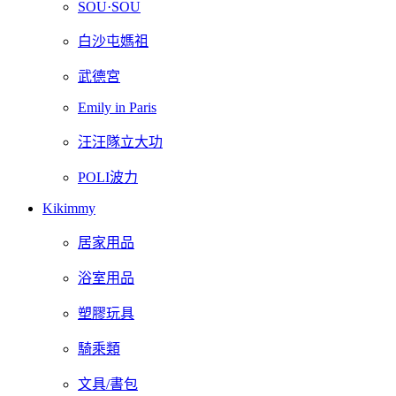
SOU·SOU
白沙屯媽祖
武德宮
Emily in Paris
汪汪隊立大功
POLI波力
Kikimmy
居家用品
浴室用品
塑膠玩具
騎乘類
文具/書包