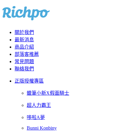
關於我們
最新消息
商品介紹
部落客推薦
常見問題
聯絡我們
正版授權專區
蠟筆小新X假面騎士
超人力霸王
哆啦A夢
Bunni Konbiny