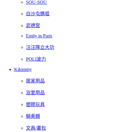
SOU·SOU
白沙屯媽祖
武德宮
Emily in Paris
汪汪隊立大功
POLI波力
Kikimmy
居家用品
浴室用品
塑膠玩具
騎乘類
文具/書包