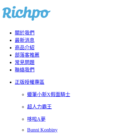
關於我們
最新消息
商品介紹
部落客推薦
常見問題
聯絡我們
正版授權專區
蠟筆小新X假面騎士
超人力霸王
哆啦A夢
Bunni Konbiny