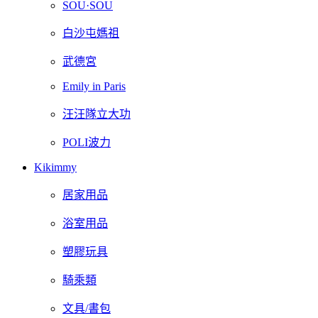
SOU·SOU
白沙屯媽祖
武德宮
Emily in Paris
汪汪隊立大功
POLI波力
Kikimmy
居家用品
浴室用品
塑膠玩具
騎乘類
文具/書包