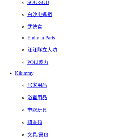
SOU·SOU
白沙屯媽祖
武德宮
Emily in Paris
汪汪隊立大功
POLI波力
Kikimmy
居家用品
浴室用品
塑膠玩具
騎乘類
文具/書包