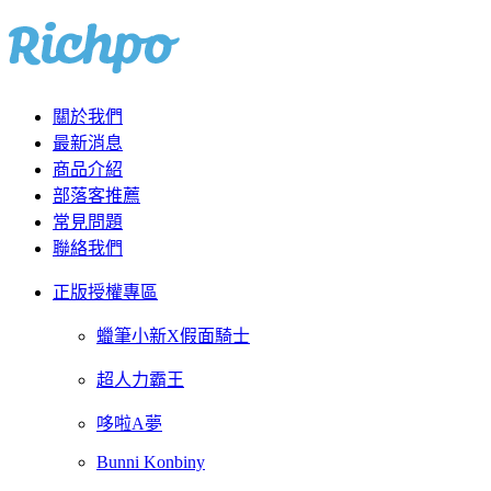
關於我們
最新消息
商品介紹
部落客推薦
常見問題
聯絡我們
正版授權專區
蠟筆小新X假面騎士
超人力霸王
哆啦A夢
Bunni Konbiny