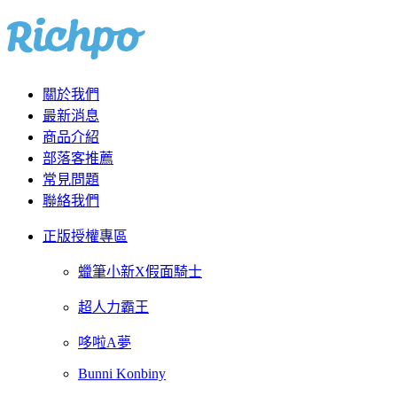
關於我們
最新消息
商品介紹
部落客推薦
常見問題
聯絡我們
正版授權專區
蠟筆小新X假面騎士
超人力霸王
哆啦A夢
Bunni Konbiny