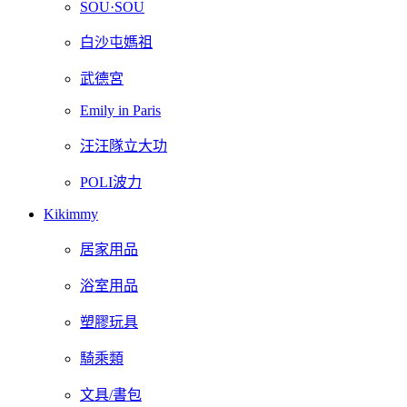
SOU·SOU
白沙屯媽祖
武德宮
Emily in Paris
汪汪隊立大功
POLI波力
Kikimmy
居家用品
浴室用品
塑膠玩具
騎乘類
文具/書包