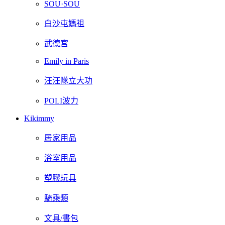
SOU·SOU
白沙屯媽祖
武德宮
Emily in Paris
汪汪隊立大功
POLI波力
Kikimmy
居家用品
浴室用品
塑膠玩具
騎乘類
文具/書包