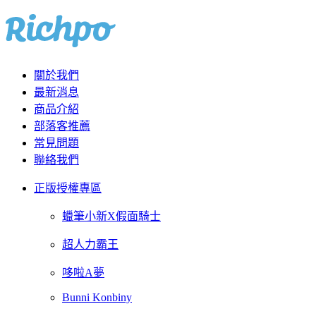
關於我們
最新消息
商品介紹
部落客推薦
常見問題
聯絡我們
正版授權專區
蠟筆小新X假面騎士
超人力霸王
哆啦A夢
Bunni Konbiny