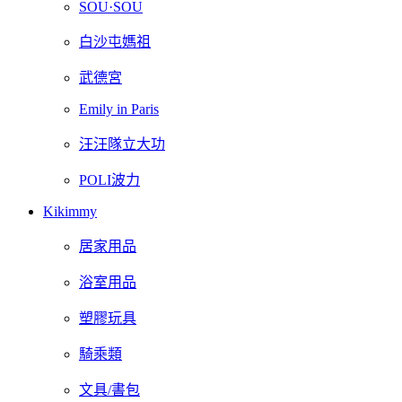
SOU·SOU
白沙屯媽祖
武德宮
Emily in Paris
汪汪隊立大功
POLI波力
Kikimmy
居家用品
浴室用品
塑膠玩具
騎乘類
文具/書包