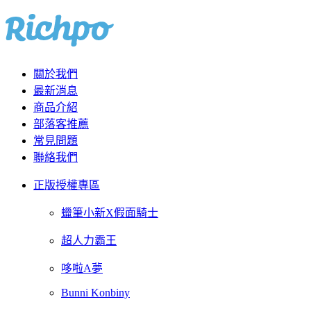
關於我們
最新消息
商品介紹
部落客推薦
常見問題
聯絡我們
正版授權專區
蠟筆小新X假面騎士
超人力霸王
哆啦A夢
Bunni Konbiny