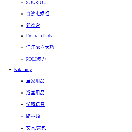
SOU·SOU
白沙屯媽祖
武德宮
Emily in Paris
汪汪隊立大功
POLI波力
Kikimmy
居家用品
浴室用品
塑膠玩具
騎乘類
文具/書包