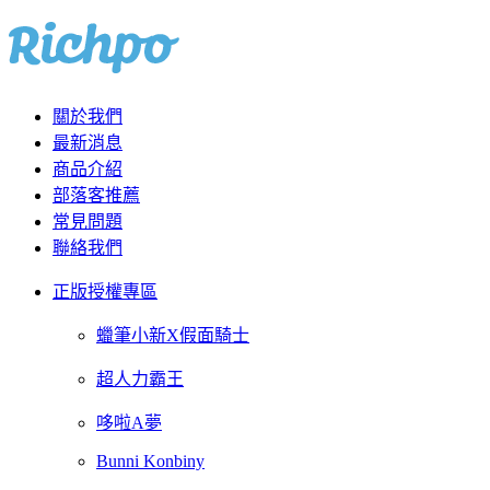
關於我們
最新消息
商品介紹
部落客推薦
常見問題
聯絡我們
正版授權專區
蠟筆小新X假面騎士
超人力霸王
哆啦A夢
Bunni Konbiny