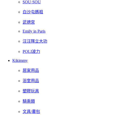
SOU·SOU
白沙屯媽祖
武德宮
Emily in Paris
汪汪隊立大功
POLI波力
Kikimmy
居家用品
浴室用品
塑膠玩具
騎乘類
文具/書包