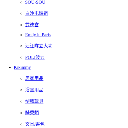
SOU·SOU
白沙屯媽祖
武德宮
Emily in Paris
汪汪隊立大功
POLI波力
Kikimmy
居家用品
浴室用品
塑膠玩具
騎乘類
文具/書包